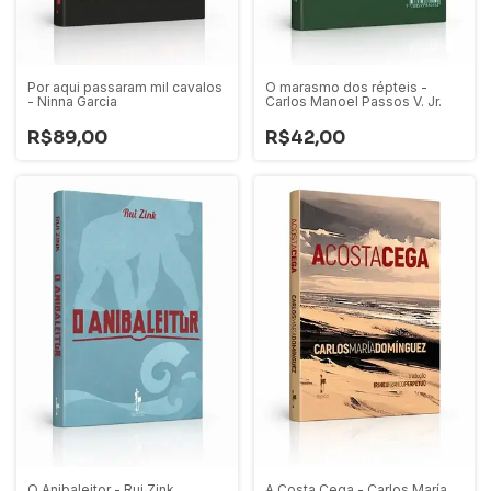
Por aqui passaram mil cavalos
O marasmo dos répteis -
- Ninna Garcia
Carlos Manoel Passos V. Jr.
R$89,00
R$42,00
O Anibaleitor - Rui Zink
A Costa Cega - Carlos María